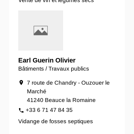
Earl Guerin Olivier
Bâtiments / Travaux publics
7 route de Chandry - Ouzouer le
location_on
Marché
41240 Beauce la Romaine
+33 6 71 47 84 35
phone
Vidange de fosses septiques