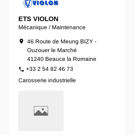
ETS VIOLON
Mécanique / Maintenance
46 Route de Meung BIZY -
location_on
Ouzouer le Marché
41240 Beauce la Romaine
+33 2 54 82 46 73
phone
Carosserie industrielle