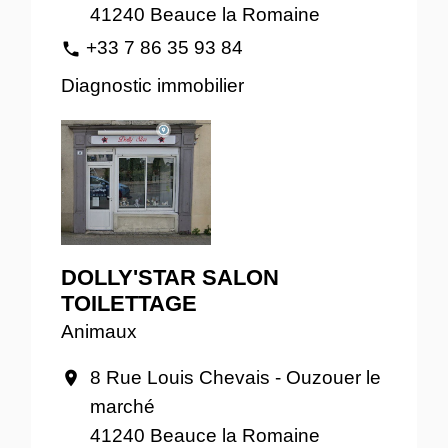
41240 Beauce la Romaine
+33 7 86 35 93 84
phone
Diagnostic immobilier
DOLLY'STAR SALON
TOILETTAGE
Animaux
8 Rue Louis Chevais - Ouzouer le
location_on
marché
41240 Beauce la Romaine