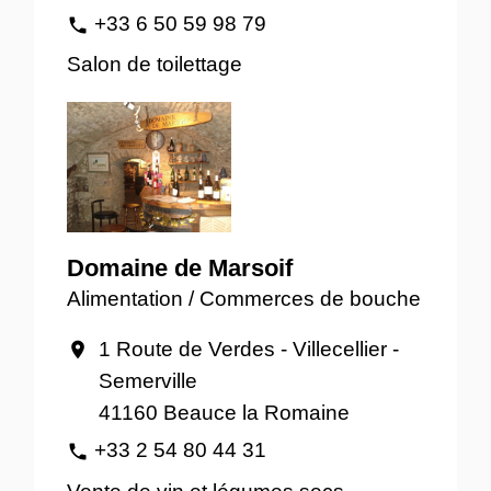
+33 6 50 59 98 79
phone
Salon de toilettage
Domaine de Marsoif
Alimentation / Commerces de bouche
1 Route de Verdes - Villecellier -
location_on
Semerville
41160 Beauce la Romaine
+33 2 54 80 44 31
phone
Vente de vin et légumes secs