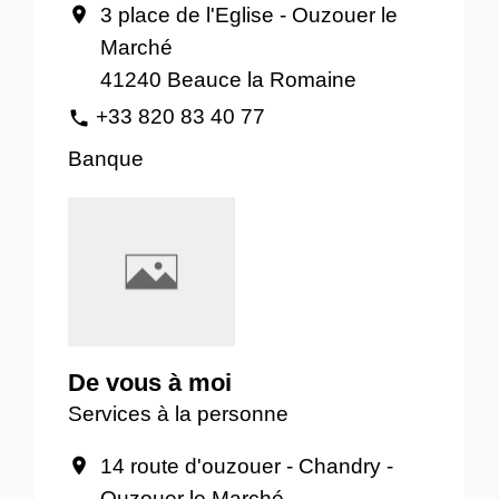
3 place de l'Eglise - Ouzouer le
location_on
Marché
41240 Beauce la Romaine
+33 820 83 40 77
phone
Banque
De vous à moi
Services à la personne
14 route d'ouzouer - Chandry -
location_on
Ouzouer le Marché