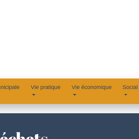
nicipale
Vie pratique
Vie économique
Social
déchets