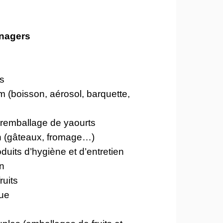
.
énagers
s
 (boisson, aérosol, barquette,
uremballage de yaourts
n (gâteaux, fromage…)
duits d’hygiène et d’entretien
on
ruits
que