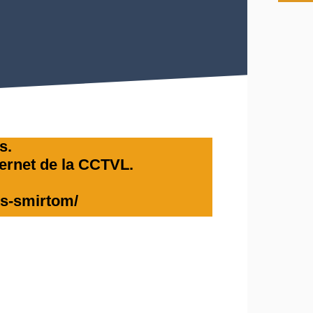
ts.
nternet de la CCTVL.
ets-smirtom/