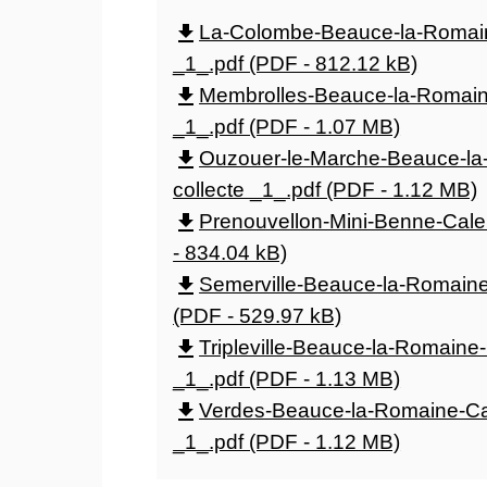
La-Colombe-Beauce-la-Romaine
file_download
_1_.pdf (PDF - 812.12 kB)
Membrolles-Beauce-la-Romaine
file_download
_1_.pdf (PDF - 1.07 MB)
Ouzouer-le-Marche-Beauce-la
file_download
collecte _1_.pdf (PDF - 1.12 MB)
Prenouvellon-Mini-Benne-Calen
file_download
- 834.04 kB)
Semerville-Beauce-la-Romaine-
file_download
(PDF - 529.97 kB)
Tripleville-Beauce-la-Romaine-
file_download
_1_.pdf (PDF - 1.13 MB)
Verdes-Beauce-la-Romaine-Cal
file_download
_1_.pdf (PDF - 1.12 MB)