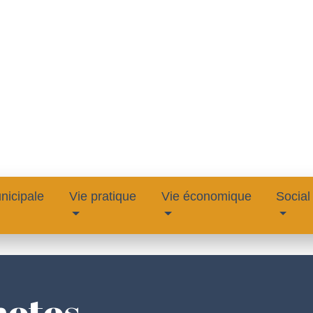
nicipale
Vie pratique
Vie économique
Social
hotos