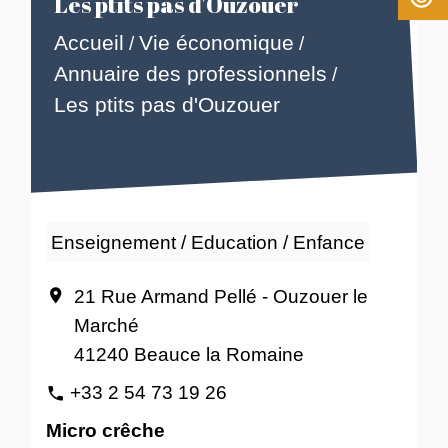
Les ptits pas d'Ouzouer
Accueil
Vie économique
/
/
Annuaire des professionnels
/
Les ptits pas d'Ouzouer
Enseignement / Education / Enfance
21 Rue Armand Pellé - Ouzouer le
location_on
Marché
41240 Beauce la Romaine
+33 2 54 73 19 26
phone
Micro crêche