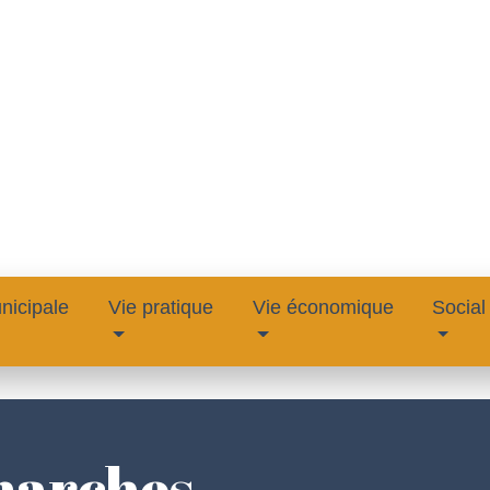
nicipale
Vie pratique
Vie économique
Social
marches