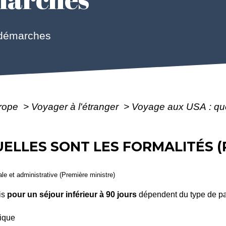
 démarches
urope
>
Voyager à l'étranger
>
Voyage aux USA : quel
UELLES SONT LES FORMALITÉS (
gale et administrative (Première ministre)
is
pour un séjour inférieur à 90 jours
dépendent du type de p
ique