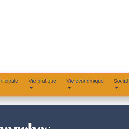
nicipale
Vie pratique
Vie économique
Social
marches