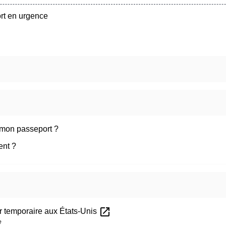
rt en urgence
 mon passeport ?
ent ?
open_in_new
r temporaire aux États-Unis
e