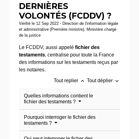
DERNIÈRES
VOLONTÉS (FCDDV) ?
Vérifié le 12 Sep 2022 - Direction de l'information légale
et administrative (Première ministre), Ministère chargé
de la justice
Le FCDDV, aussi appelé
fichier des
testaments
, centralise pour toute la France
des informations sur les testaments reçus par
les notaires.
keyboard_arrow_up
keyboard_arrow_down
Tout replier
Tout déplier
Quelles informations contient le
fichier des testaments ?
Pourquoi interroger le fichier des
testaments ?
Qui peut interroger le ficher des