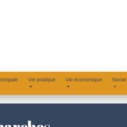
nicipale
Vie pratique
Vie économique
Social
marches