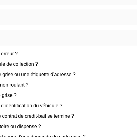
 erreur ?
le de collection ?
e grise ou une étiquette d'adresse ?
non roulant ?
 grise ?
d'identification du véhicule ?
 contrat de crédit-bail se termine ?
toire ou dispense ?
 charger d'une demande de carte grise ?