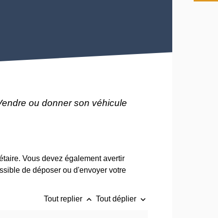
Vendre ou donner son véhicule
taire. Vous devez également avertir
possible de déposer ou d'envoyer votre
keyboard_arrow_up
keyboard_arrow_down
Tout replier
Tout déplier