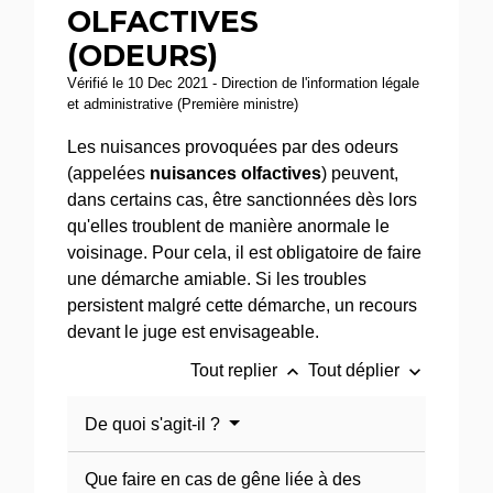
OLFACTIVES
(ODEURS)
Vérifié le 10 Dec 2021 - Direction de l'information légale
et administrative (Première ministre)
Les nuisances provoquées par des odeurs
(appelées
nuisances olfactives
) peuvent,
dans certains cas, être sanctionnées dès lors
qu'elles troublent de manière anormale le
voisinage. Pour cela, il est obligatoire de faire
une démarche amiable. Si les troubles
persistent malgré cette démarche, un recours
devant le juge est envisageable.
keyboard_arrow_up
keyboard_arrow_down
Tout replier
Tout déplier
De quoi s'agit-il ?
Que faire en cas de gêne liée à des