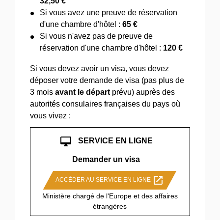
32,50 €
Si vous avez une preuve de réservation
d'une chambre d'hôtel :
65 €
Si vous n'avez pas de preuve de
réservation d'une chambre d'hôtel :
120 €
Si vous devez avoir un visa, vous devez
déposer votre demande de visa (pas plus de
3 mois
avant le départ
prévu) auprès des
autorités consulaires françaises du pays où
vous vivez :
desktop_mac
SERVICE EN LIGNE
Demander un visa
open_in_new
ACCÉDER AU SERVICE EN LIGNE
Ministère chargé de l'Europe et des affaires
étrangères