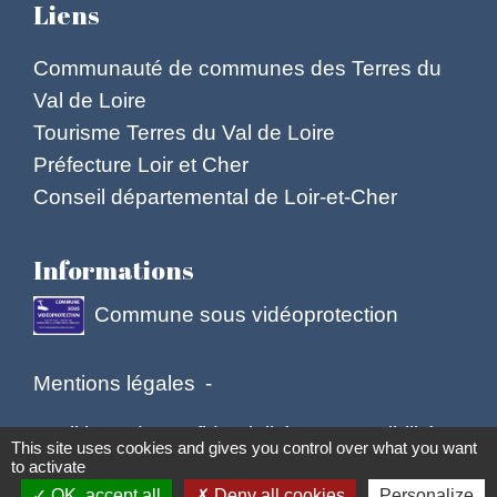
Liens
Communauté de communes des Terres du
Val de Loire
Tourisme Terres du Val de Loire
Préfecture Loir et Cher
Conseil départemental de Loir-et-Cher
Informations
Commune sous vidéoprotection
Mentions légales
-
Politique de confidentialité
-
Accessibilité
-
This site uses cookies and gives you control over what you want
to activate
Plan du site
-
Gestion des cookies
OK, accept all
Deny all cookies
Personalize