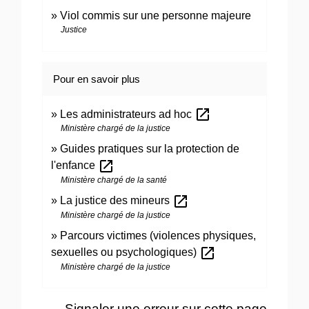
Viol commis sur une personne majeure
Justice
Pour en savoir plus
open_in_new
Les administrateurs ad hoc
Ministère chargé de la justice
Guides pratiques sur la protection de
open_in_new
l'enfance
Ministère chargé de la santé
open_in_new
La justice des mineurs
Ministère chargé de la justice
Parcours victimes (violences physiques,
open_in_new
sexuelles ou psychologiques)
Ministère chargé de la justice
Signaler une erreur sur cette page