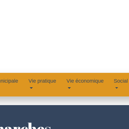
nicipale
Vie pratique
Vie économique
Social
marches