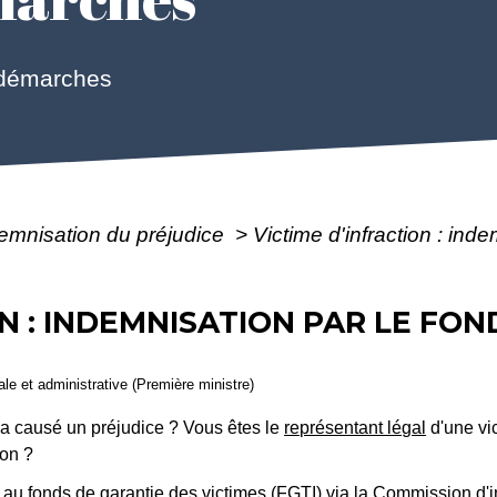
 démarches
emnisation du préjudice
>
Victime d'infraction : ind
ON : INDEMNISATION PAR LE FO
gale et administrative (Première ministre)
a causé un préjudice ? Vous êtes le
représentant légal
d'une vic
ion ?
 fonds de garantie des victimes (FGTI) via la Commission d'in