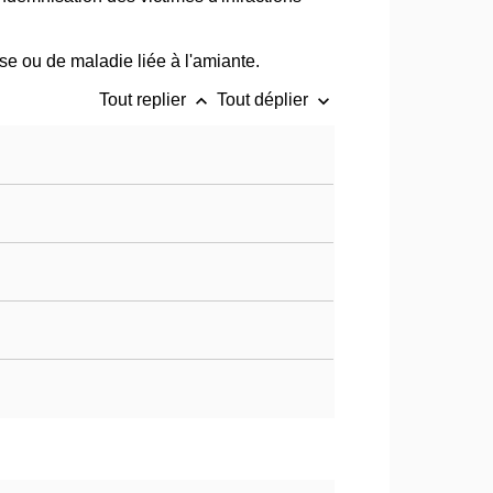
sse ou de maladie liée à l'amiante.
keyboard_arrow_up
keyboard_arrow_down
Tout replier
Tout déplier