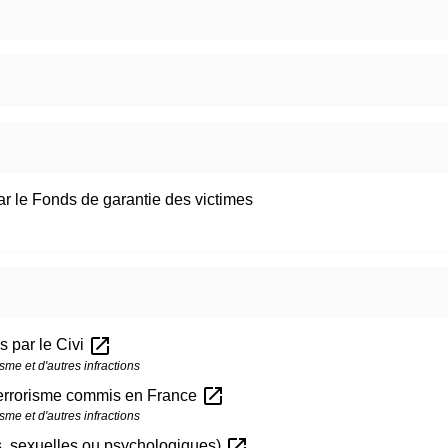
ar le Fonds de garantie des victimes
open_in_new
s par le Civi
sme et d'autres infractions
open_in_new
 terrorisme commis en France
sme et d'autres infractions
open_in_new
s, sexuelles ou psychologiques)