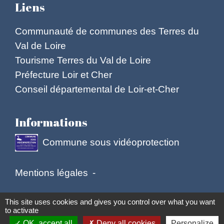
Liens
Communauté de communes des Terres du
Val de Loire
Tourisme Terres du Val de Loire
Préfecture Loir et Cher
Conseil départemental de Loir-et-Cher
Informations
Commune sous vidéoprotection
Mentions légales
-
Politique de confidentialité
-
Accessibilité
-
This site uses cookies and gives you control over what you want
to activate
Plan du site
-
Gestion des cookies
OK, accept all
Deny all cookies
Personalize