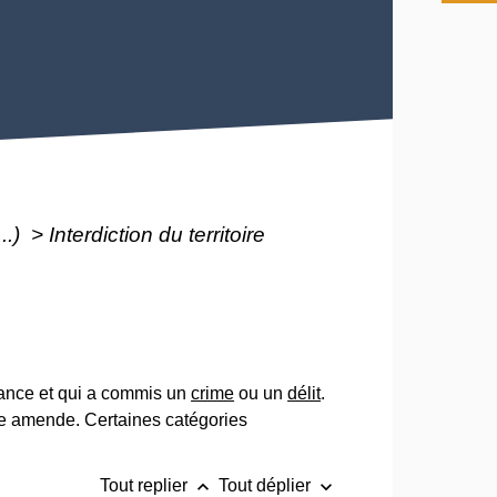
..)
>
Interdiction du territoire
rance et qui a commis un
crime
ou un
délit
.
e amende. Certaines catégories
keyboard_arrow_up
keyboard_arrow_down
Tout replier
Tout déplier