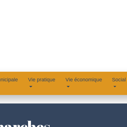
nicipale
Vie pratique
Vie économique
Social
marches