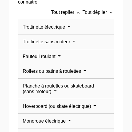
connaître.
keyboard_arrow_up
keyboard_arrow_down
Tout replier
Tout déplier
Trottinette électrique
Trottinette sans moteur
Fauteuil roulant
Rollers ou patins à roulettes
Planche à roulettes ou skateboard
(sans moteur)
Hoverboard (ou skate électrique)
Monoroue électrique