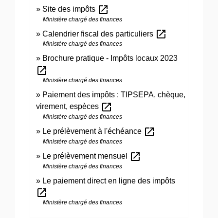
open_in_new
Site des impôts
Ministère chargé des finances
open_in_new
Calendrier fiscal des particuliers
Ministère chargé des finances
Brochure pratique - Impôts locaux 2023
open_in_new
Ministère chargé des finances
Paiement des impôts : TIPSEPA, chèque,
open_in_new
virement, espèces
Ministère chargé des finances
open_in_new
Le prélèvement à l'échéance
Ministère chargé des finances
open_in_new
Le prélèvement mensuel
Ministère chargé des finances
Le paiement direct en ligne des impôts
open_in_new
Ministère chargé des finances