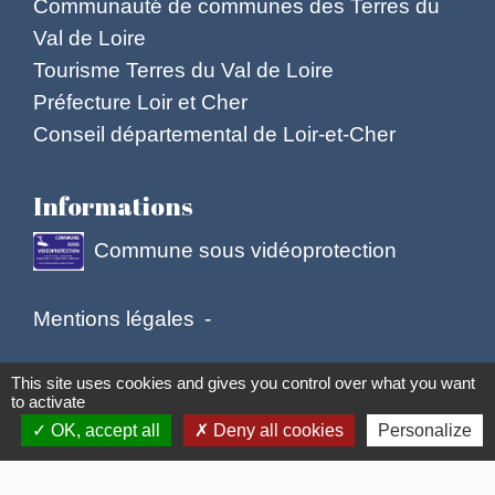
Communauté de communes des Terres du
Val de Loire
Tourisme Terres du Val de Loire
Préfecture Loir et Cher
Conseil départemental de Loir-et-Cher
Informations
Commune sous vidéoprotection
Mentions légales
-
Politique de confidentialité
-
Accessibilité
-
This site uses cookies and gives you control over what you want
to activate
Plan du site
-
Gestion des cookies
OK, accept all
Deny all cookies
Personalize