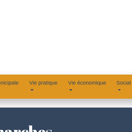
nicipale
Vie pratique
Vie économique
Social
marches