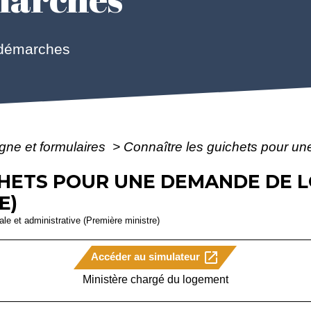
 démarches
igne et formulaires
>
Connaître les guichets pour u
CHETS POUR UNE DEMANDE DE 
E)
gale et administrative (Première ministre)
open_in_new
Accéder au simulateur
Ministère chargé du logement