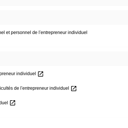
l et personnel de l'entrepreneur individuel
open_in_new
repreneur individuel
open_in_new
ficultés de l'entrepreneur individuel
open_in_new
iduel