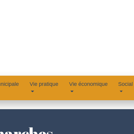
nicipale
Vie pratique
Vie économique
Social
marches