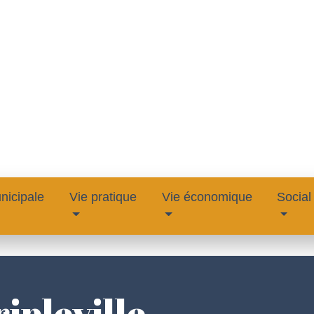
nicipale
Vie pratique
Vie économique
Social
ipleville