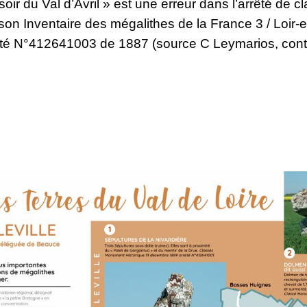
ssoir du Val d’Avril » est une erreur dans l’arrêté de
on Inventaire des mégalithes de la France 3 / Loir-
té N°412641003 de 1887 (source C Leymarios, cont