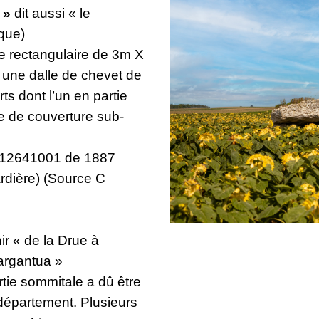
a »
dit aussi « le
que)
e rectangulaire de 3m X
r une dalle de chevet de
s dont l’un en partie
e de couverture sub-
412641001 de 1887
rdière) (Source C
r « de la Drue à
Gargantua »
tie sommitale a dû être
 département. Plusieurs