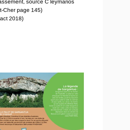
 classement, source C leymarios
et-Cher page 145)
act 2018)