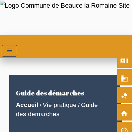
menu
recent_actors
business
Guide des démarches
bubble_chart
Accueil
Vie pratique
Guide
/
/
home
des démarches
sentiment_satisfied_alt