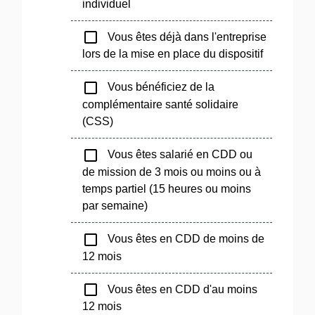
individuel
check_box_outline_blank
Vous êtes déjà dans l'entreprise
lors de la mise en place du dispositif
check_box_outline_blank
Vous bénéficiez de la
complémentaire santé solidaire
(CSS)
check_box_outline_blank
Vous êtes salarié en CDD ou
de mission de 3 mois ou moins ou à
temps partiel (15 heures ou moins
par semaine)
check_box_outline_blank
Vous êtes en CDD de moins de
12 mois
check_box_outline_blank
Vous êtes en CDD d'au moins
12 mois