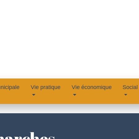
nicipale
Vie pratique
Vie économique
Social
marches