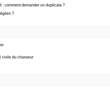
mé : comment demander un duplicata ?
tégées ?
ser
é civile du chasseur