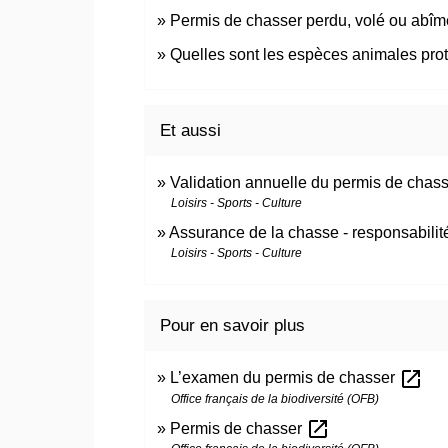
Permis de chasser perdu, volé ou abî
Quelles sont les espèces animales pro
Et aussi
Validation annuelle du permis de chas
Loisirs - Sports - Culture
Assurance de la chasse - responsabilit
Loisirs - Sports - Culture
Pour en savoir plus
open_in_new
L’examen du permis de chasser
Office français de la biodiversité (OFB)
open_in_new
Permis de chasser