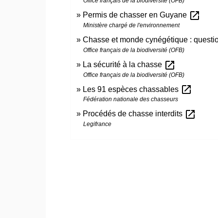
Office français de la biodiversité (OFB)
open_in_new
Permis de chasser en Guyane
Ministère chargé de l'environnement
Chasse et monde cynégétique : quest
Office français de la biodiversité (OFB)
open_in_new
La sécurité à la chasse
Office français de la biodiversité (OFB)
open_in_new
Les 91 espèces chassables
Fédération nationale des chasseurs
open_in_new
Procédés de chasse interdits
Legifrance