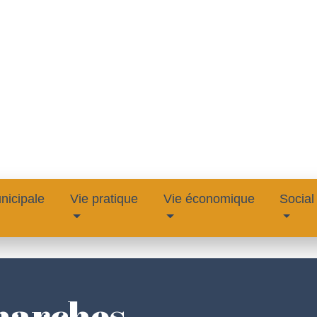
nicipale
Vie pratique
Vie économique
Social
marches