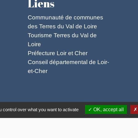
Liens
Communauté de communes
des Terres du Val de Loire
Tourisme Terres du Val de
Loire
Préfecture Loir et Cher
Conseil départemental de Loir-
et-Cher
ntialité
-
Accessibilité
-
Plan du site
-
Gestion des
 control over what you want to activate
OK, accept all
Site créé en partenariat avec Réseau des Communes