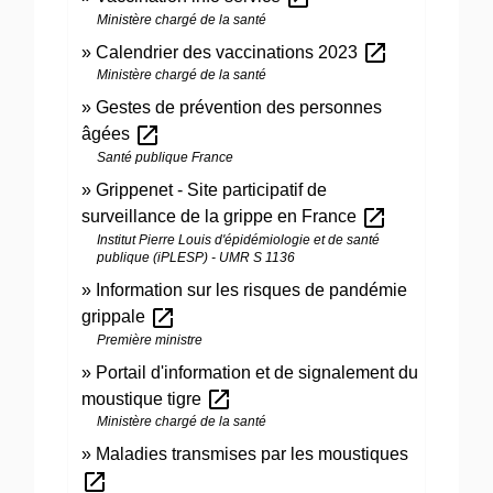
Ministère chargé de la santé
open_in_new
Calendrier des vaccinations 2023
Ministère chargé de la santé
Gestes de prévention des personnes
open_in_new
âgées
Santé publique France
Grippenet - Site participatif de
open_in_new
surveillance de la grippe en France
Institut Pierre Louis d'épidémiologie et de santé
publique (iPLESP) - UMR S 1136
Information sur les risques de pandémie
open_in_new
grippale
Première ministre
Portail d'information et de signalement du
open_in_new
moustique tigre
Ministère chargé de la santé
Maladies transmises par les moustiques
open_in_new